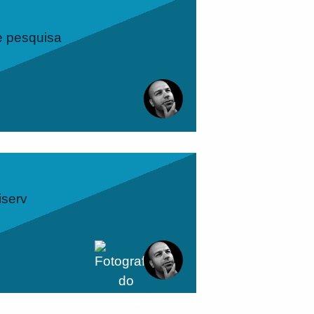
e pesquisa
iserv