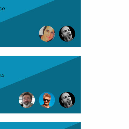
nce
as