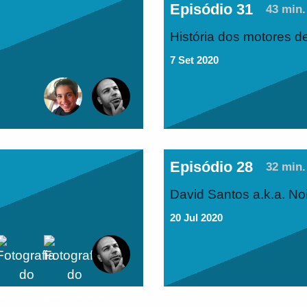
Episódio 31
43 min.
História dos motores d
7 Set 2020
Episódio 28
32 min.
David Santos a.k.a. No
20 Jul 2020