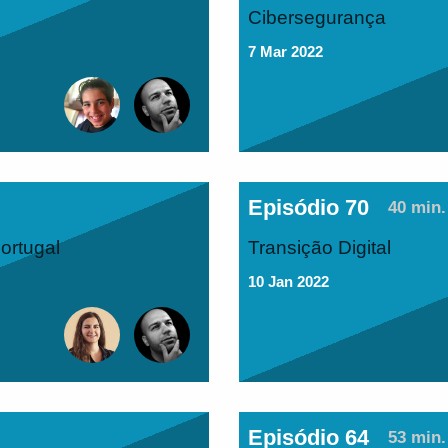
Cibersegurança
7 Mar 2022
Episódio 70
40 min.
ortugal
Transição Digital
10 Jan 2022
Episódio 64
53 min.